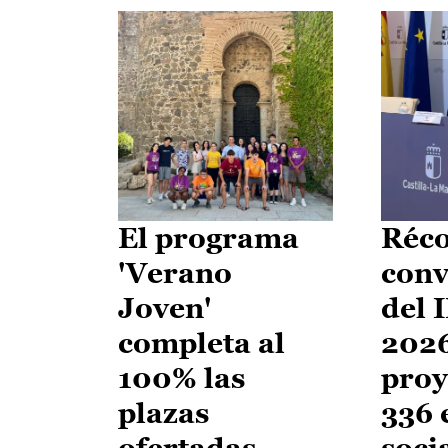
El programa
Réco
'Verano
conv
Joven'
del 
completa al
2026
100% las
proy
plazas
336 
ofertadas
soci