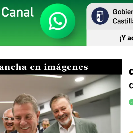
Mancha en imágenes
I