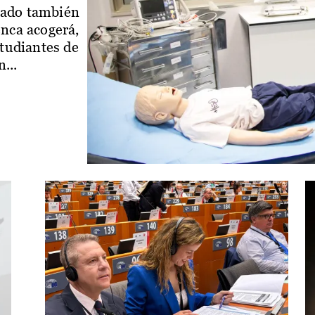
iado también
enca acogerá,
studiantes de
...