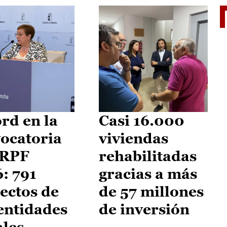
El je
rd en la
Casi 16.000
ocatoria
viviendas
IRPF
rehabilitadas
: 791
gracias a más
ectos de
de 57 millones
entidades
de inversión
ales