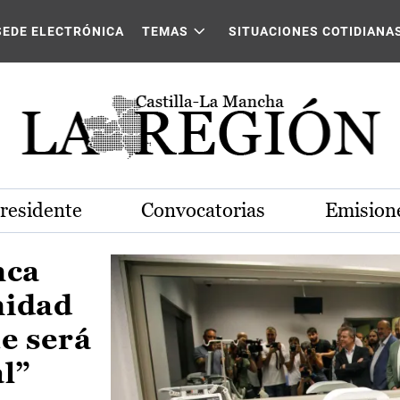
Castilla-La Mancha
SEDE ELECTRÓNICA
TEMAS
SITUACIONES COTIDIANA
Presidente
Convocatorias
Emisione
nca
nidad
e será
al”