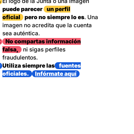
magen
El logo de la Junta o una imagen
puede parecer
un perfil
oficial
pero no siempre lo es
. Una
imagen no acredita que la cuenta
sea auténtica.
magen
No compartas información
falsa,
ni sigas perfiles
fraudulentos.
magen
Utiliza siempre las
fuentes
oficiales.
Infórmate aquí