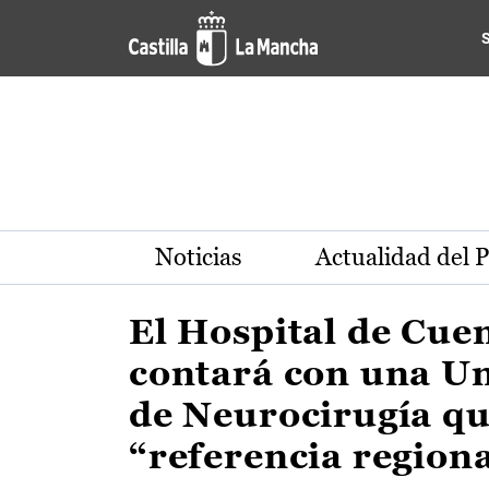
Actualidad de la región de 
Pasar al contenido principal
Noticias
Actualidad del 
El Hospital de Cue
contará con una U
de Neurocirugía qu
“referencia region