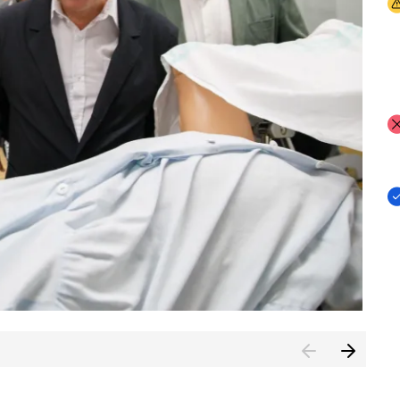
I
I
I
n de Cuenca (CESICU)