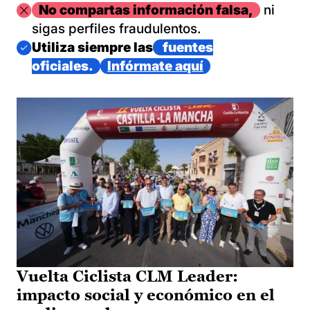
Imagen
No compartas información falsa,
ni
sigas perfiles fraudulentos.
Imagen
Utiliza siempre las
fuentes
oficiales.
Infórmate aquí
Vuelta Ciclista CLM Leader:
impacto social y económico en el