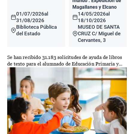
mundo". Expedición de
Magallanes y Elcano
01/07/2026
al
14/05/2026
al
31/08/2026
18/10/2026
Biblioteca Pública
MUSEO DE SANTA
del Estado
CRUZ C/ Miguel de
Cervantes, 3
Se han recibido 31.183 solicitudes de ayuda de libros
de texto para el alumnado de Educación Primaria y...