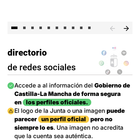
II 
directorio
de redes sociales
Imagen
Accede a al información del
Gobierno de
Castilla-La Mancha de forma segura
en
los perfiles oficiales.
Imagen
El logo de la Junta o una imagen
puede
parecer
un perfil oficial
pero no
siempre lo es
. Una imagen no acredita
que la cuenta sea auténtica.