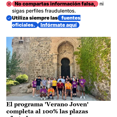
Imagen
No compartas información falsa,
ni
sigas perfiles fraudulentos.
Imagen
Utiliza siempre las
fuentes
oficiales.
Infórmate aquí
El programa 'Verano Joven'
completa al 100% las plazas