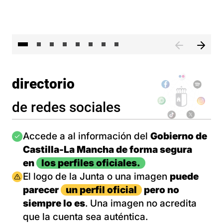
El 
directorio
de redes sociales
Imagen
Accede a al información del
Gobierno de
Castilla-La Mancha de forma segura
en
los perfiles oficiales.
Imagen
El logo de la Junta o una imagen
puede
parecer
un perfil oficial
pero no
siempre lo es
. Una imagen no acredita
que la cuenta sea auténtica.