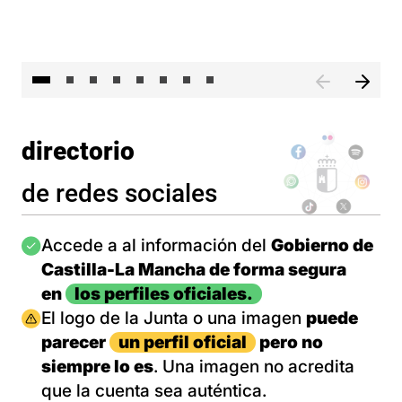
El 
directorio
de redes sociales
Imagen
Accede a al información del
Gobierno de
Castilla-La Mancha de forma segura
en
los perfiles oficiales.
Imagen
El logo de la Junta o una imagen
puede
parecer
un perfil oficial
pero no
siempre lo es
. Una imagen no acredita
que la cuenta sea auténtica.