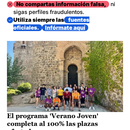
Imagen
No compartas información falsa,
ni
sigas perfiles fraudulentos.
Imagen
Utiliza siempre las
fuentes
oficiales.
Infórmate aquí
El programa 'Verano Joven'
completa al 100% las plazas