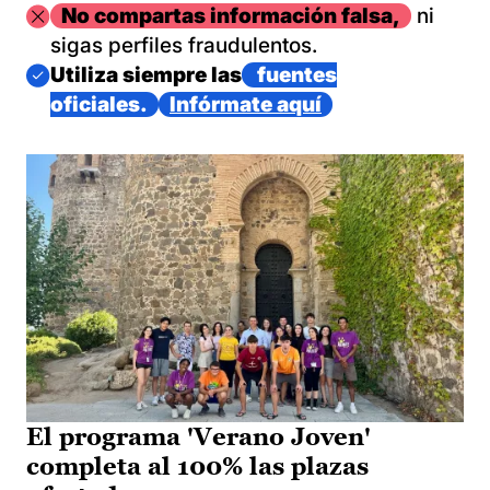
Imagen
No compartas información falsa,
ni
sigas perfiles fraudulentos.
Imagen
Utiliza siempre las
fuentes
oficiales.
Infórmate aquí
El programa 'Verano Joven'
completa al 100% las plazas