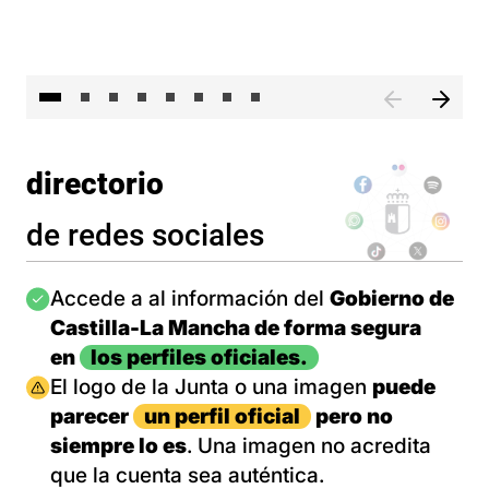
El 
directorio
de redes sociales
Imagen
Accede a al información del
Gobierno de
Castilla-La Mancha de forma segura
en
los perfiles oficiales.
Imagen
El logo de la Junta o una imagen
puede
parecer
un perfil oficial
pero no
siempre lo es
. Una imagen no acredita
que la cuenta sea auténtica.