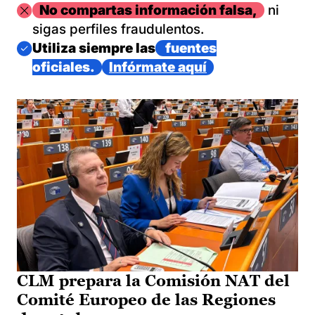
Imagen
No compartas información falsa,
ni
sigas perfiles fraudulentos.
Imagen
Utiliza siempre las
fuentes
oficiales.
Infórmate aquí
CLM prepara la Comisión NAT del
Comité Europeo de las Regiones