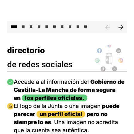
II 
directorio
de redes sociales
Imagen
Accede a al información del
Gobierno de
Castilla-La Mancha de forma segura
en
los perfiles oficiales.
Imagen
El logo de la Junta o una imagen
puede
parecer
un perfil oficial
pero no
siempre lo es
. Una imagen no acredita
que la cuenta sea auténtica.