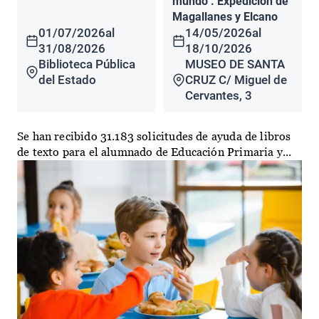
mundo". Expedición de
Magallanes y Elcano
01/07/2026
al
14/05/2026
al
31/08/2026
18/10/2026
Biblioteca Pública
MUSEO DE SANTA
del Estado
CRUZ C/ Miguel de
Cervantes, 3
Se han recibido 31.183 solicitudes de ayuda de libros
de texto para el alumnado de Educación Primaria y...