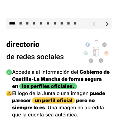
II 
directorio
de redes sociales
Imagen
Accede a al información del
Gobierno de
Castilla-La Mancha de forma segura
en
los perfiles oficiales.
Imagen
El logo de la Junta o una imagen
puede
parecer
un perfil oficial
pero no
siempre lo es
. Una imagen no acredita
que la cuenta sea auténtica.