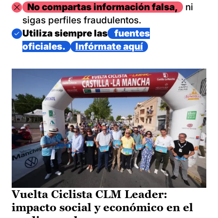
Imagen
No compartas información falsa,
ni
sigas perfiles fraudulentos.
Imagen
Utiliza siempre las
fuentes
oficiales.
Infórmate aquí
Vuelta Ciclista CLM Leader:
impacto social y económico en el