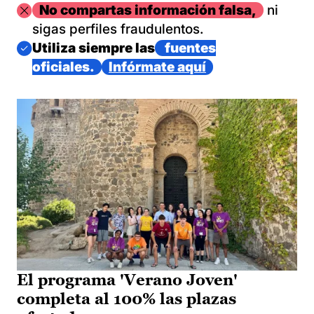
Imagen
No compartas información falsa,
ni
sigas perfiles fraudulentos.
Imagen
Utiliza siempre las
fuentes
oficiales.
Infórmate aquí
El programa 'Verano Joven'
completa al 100% las plazas