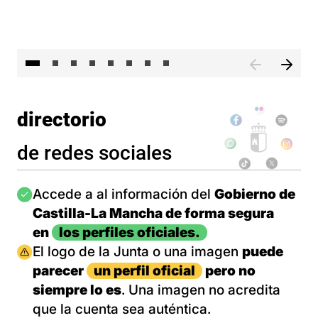
El 
directorio
de redes sociales
Imagen
Accede a al información del
Gobierno de
Castilla-La Mancha de forma segura
en
los perfiles oficiales.
Imagen
El logo de la Junta o una imagen
puede
parecer
un perfil oficial
pero no
siempre lo es
. Una imagen no acredita
que la cuenta sea auténtica.