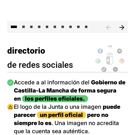
II 
directorio
de redes sociales
Imagen
Accede a al información del
Gobierno de
Castilla-La Mancha de forma segura
en
los perfiles oficiales.
Imagen
El logo de la Junta o una imagen
puede
parecer
un perfil oficial
pero no
siempre lo es
. Una imagen no acredita
que la cuenta sea auténtica.