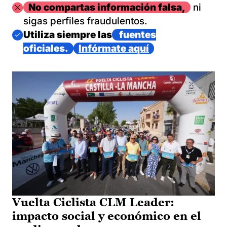
Imagen
No compartas información falsa,
ni
sigas perfiles fraudulentos.
Imagen
Utiliza siempre las
fuentes
oficiales.
Infórmate aquí
Vuelta Ciclista CLM Leader:
impacto social y económico en el