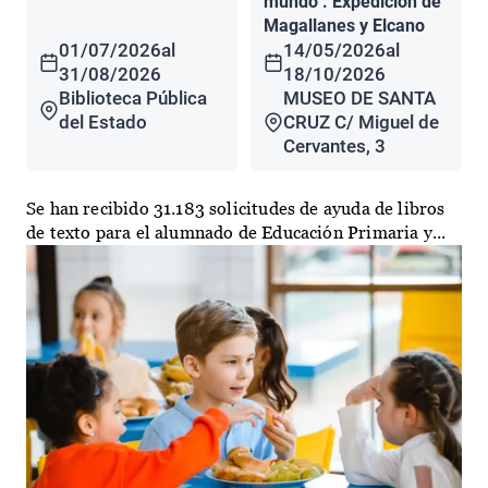
mundo". Expedición de
Magallanes y Elcano
01/07/2026
al
14/05/2026
al
31/08/2026
18/10/2026
Biblioteca Pública
MUSEO DE SANTA
del Estado
CRUZ C/ Miguel de
Cervantes, 3
Se han recibido 31.183 solicitudes de ayuda de libros
de texto para el alumnado de Educación Primaria y...