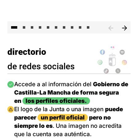
II 
directorio
de redes sociales
Imagen
Accede a al información del
Gobierno de
Castilla-La Mancha de forma segura
en
los perfiles oficiales.
Imagen
El logo de la Junta o una imagen
puede
parecer
un perfil oficial
pero no
siempre lo es
. Una imagen no acredita
que la cuenta sea auténtica.