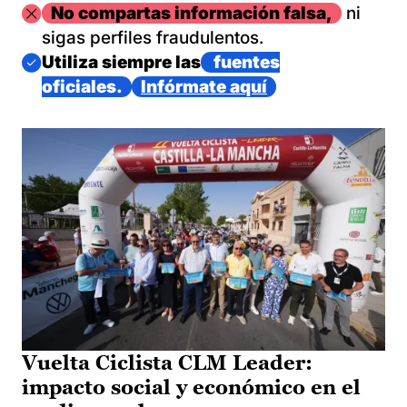
Imagen
No compartas información falsa,
ni
sigas perfiles fraudulentos.
Imagen
Utiliza siempre las
fuentes
oficiales.
Infórmate aquí
Vuelta Ciclista CLM Leader:
impacto social y económico en el