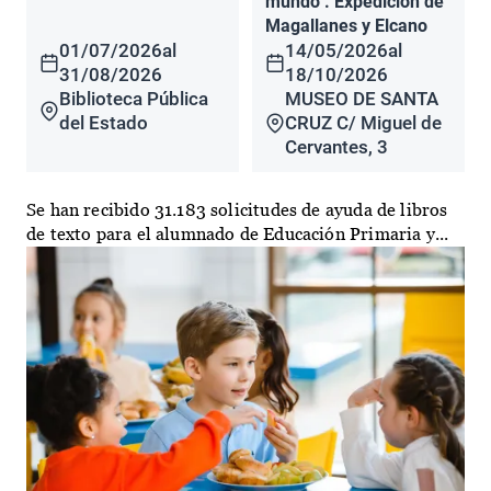
mundo". Expedición de
Magallanes y Elcano
01/07/2026
al
14/05/2026
al
31/08/2026
18/10/2026
Biblioteca Pública
MUSEO DE SANTA
del Estado
CRUZ C/ Miguel de
Cervantes, 3
Se han recibido 31.183 solicitudes de ayuda de libros
de texto para el alumnado de Educación Primaria y...