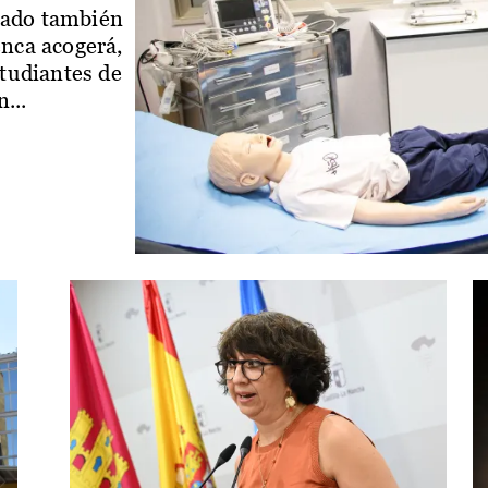
iado también
enca acogerá,
studiantes de
...