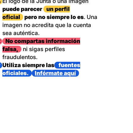
magen
El logo de la Junta o una imagen
puede parecer
un perfil
oficial
pero no siempre lo es
. Una
imagen no acredita que la cuenta
sea auténtica.
magen
No compartas información
falsa,
ni sigas perfiles
fraudulentos.
magen
Utiliza siempre las
fuentes
oficiales.
Infórmate aquí
as con un dispositivo internacional de bomberos forestales,