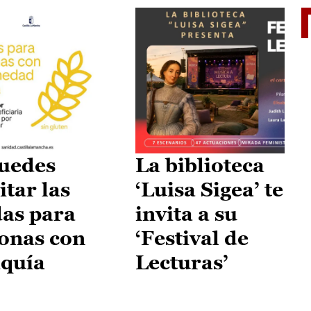
II Vu
uedes
La biblioteca
itar las
‘Luisa Sigea’ te
as para
invita a su
onas con
‘Festival de
aquía
Lecturas’