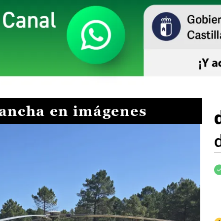
Mancha en imágenes
I