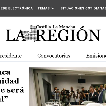
Castilla-La Mancha
SEDE ELECTRÓNICA
TEMAS
SITUACIONES COTIDIANA
Presidente
Convocatorias
Emisione
nca
nidad
e será
al”