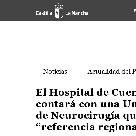
Actualidad de la región de 
Pasar al contenido principal
Noticias
Actualidad del 
El Hospital de Cue
contará con una U
de Neurocirugía qu
“referencia region