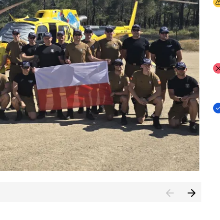
I
I
I
rcambiar por tercer año consecutivo formación y experienci