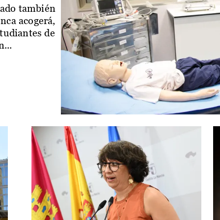
iado también
enca acogerá,
studiantes de
...