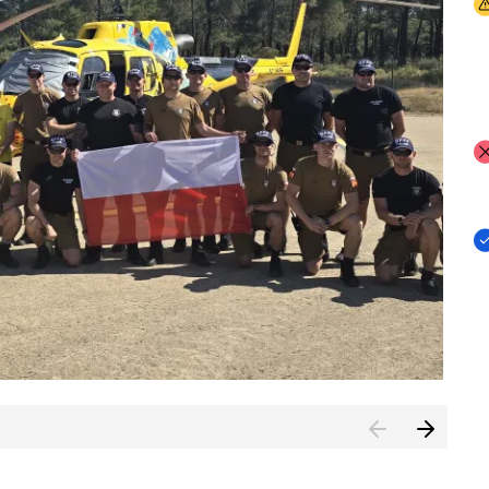
I
I
I
rcambiar por tercer año consecutivo formación y experienci