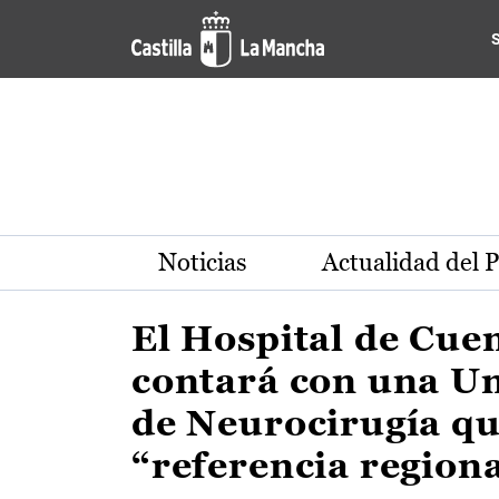
Actualidad de la región de 
Pasar al contenido principal
Noticias
Actualidad del 
El Hospital de Cue
contará con una U
de Neurocirugía qu
“referencia region