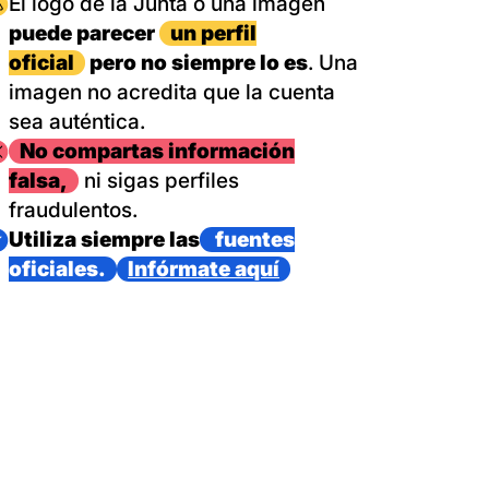
magen
El logo de la Junta o una imagen
puede parecer
un perfil
oficial
pero no siempre lo es
. Una
imagen no acredita que la cuenta
sea auténtica.
magen
No compartas información
falsa,
ni sigas perfiles
fraudulentos.
magen
Utiliza siempre las
fuentes
oficiales.
Infórmate aquí
as con un dispositivo internacional de bomberos forestales,