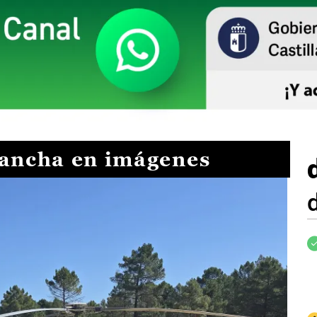
Mancha en imágenes
I