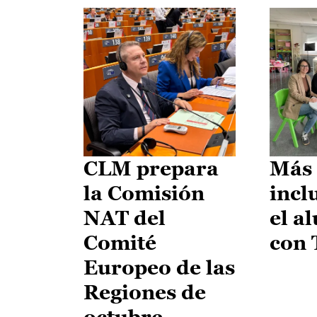
CLM prepara
Más 
la Comisión
incl
NAT del
el a
Comité
con
Europeo de las
Regiones de
octubre