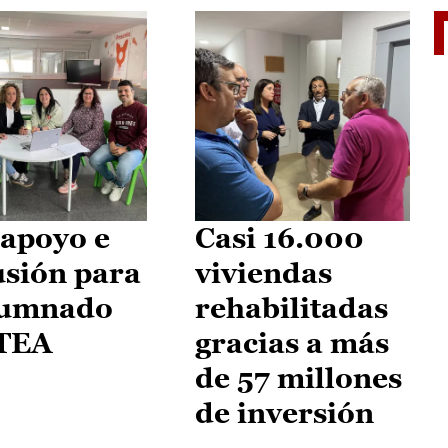
II Vu
apoyo e
Casi 16.000
usión para
viviendas
lumnado
rehabilitadas
 TEA
gracias a más
de 57 millones
de inversión