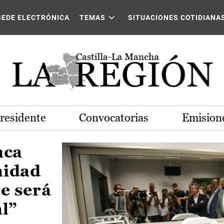
Castilla-La Mancha
SEDE ELECTRÓNICA
TEMAS
SITUACIONES COTIDIANA
Presidente
Convocatorias
Emisione
nca
nidad
e será
al”