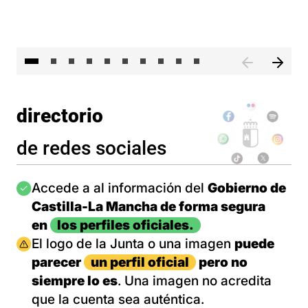
II 
directorio
de redes sociales
Imagen
Accede a al información del
Gobierno de
Castilla-La Mancha de forma segura
en
los perfiles oficiales.
Imagen
El logo de la Junta o una imagen
puede
parecer
un perfil oficial
pero no
siempre lo es
. Una imagen no acredita
que la cuenta sea auténtica.