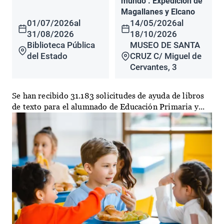
mundo". Expedición de
Magallanes y Elcano
01/07/2026
al
14/05/2026
al
31/08/2026
18/10/2026
Biblioteca Pública
MUSEO DE SANTA
del Estado
CRUZ C/ Miguel de
Cervantes, 3
Se han recibido 31.183 solicitudes de ayuda de libros
de texto para el alumnado de Educación Primaria y...