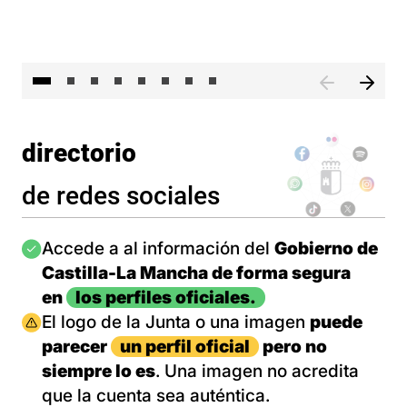
El 
directorio
de redes sociales
Imagen
Accede a al información del
Gobierno de
Castilla-La Mancha de forma segura
en
los perfiles oficiales.
Imagen
El logo de la Junta o una imagen
puede
parecer
un perfil oficial
pero no
siempre lo es
. Una imagen no acredita
que la cuenta sea auténtica.