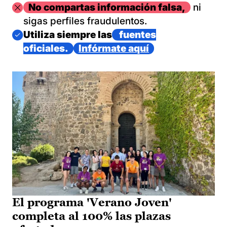
Imagen
No compartas información falsa,
ni
sigas perfiles fraudulentos.
Imagen
Utiliza siempre las
fuentes
oficiales.
Infórmate aquí
El programa 'Verano Joven'
completa al 100% las plazas