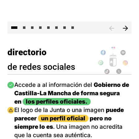
El 
directorio
de redes sociales
Imagen
Accede a al información del
Gobierno de
Castilla-La Mancha de forma segura
en
los perfiles oficiales.
Imagen
El logo de la Junta o una imagen
puede
parecer
un perfil oficial
pero no
siempre lo es
. Una imagen no acredita
que la cuenta sea auténtica.