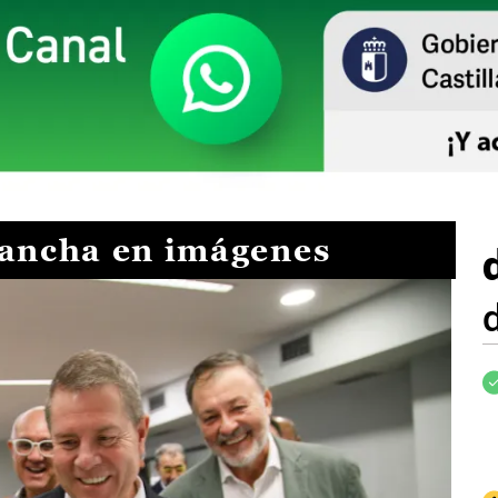
Mancha en imágenes
I