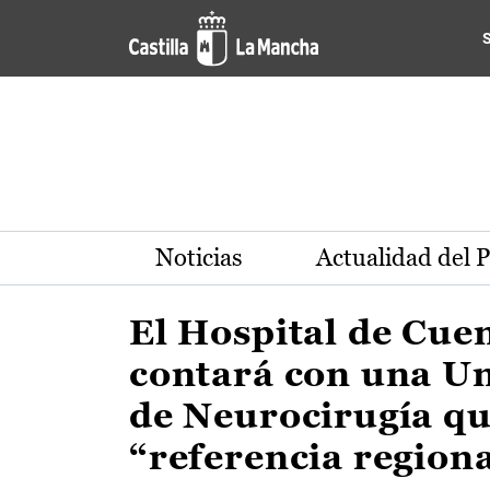
Actualidad de la región de 
Pasar al contenido principal
Noticias
Actualidad del 
El Hospital de Cue
contará con una U
de Neurocirugía qu
“referencia region