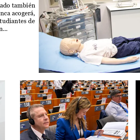
iado también
enca acogerá,
studiantes de
...