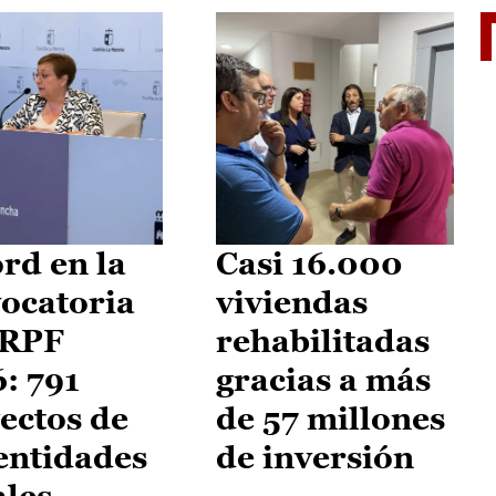
El je
rd en la
Casi 16.000
ocatoria
viviendas
IRPF
rehabilitadas
: 791
gracias a más
ectos de
de 57 millones
entidades
de inversión
ales