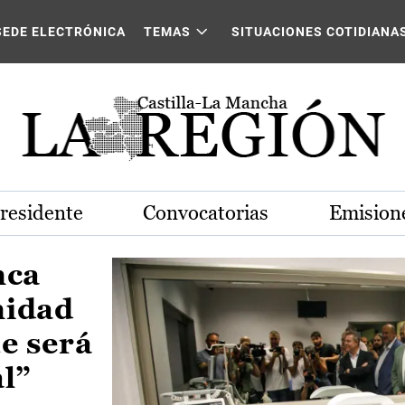
Castilla-La Mancha
SEDE ELECTRÓNICA
TEMAS
SITUACIONES COTIDIANA
Presidente
Convocatorias
Emisione
nca
nidad
e será
al”