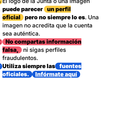
magen
El logo de la Junta o una imagen
puede parecer
un perfil
oficial
pero no siempre lo es
. Una
imagen no acredita que la cuenta
sea auténtica.
magen
No compartas información
falsa,
ni sigas perfiles
fraudulentos.
magen
Utiliza siempre las
fuentes
oficiales.
Infórmate aquí