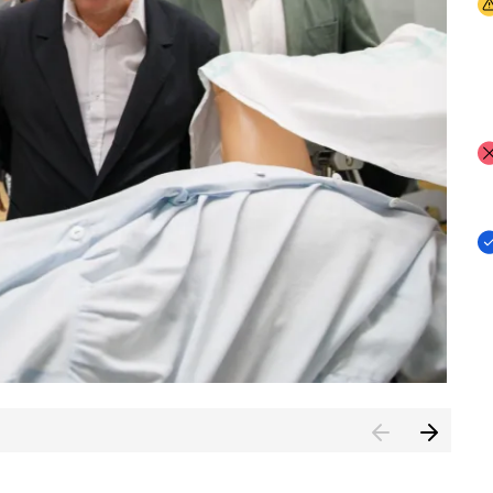
I
I
I
n de Cuenca (CESICU)