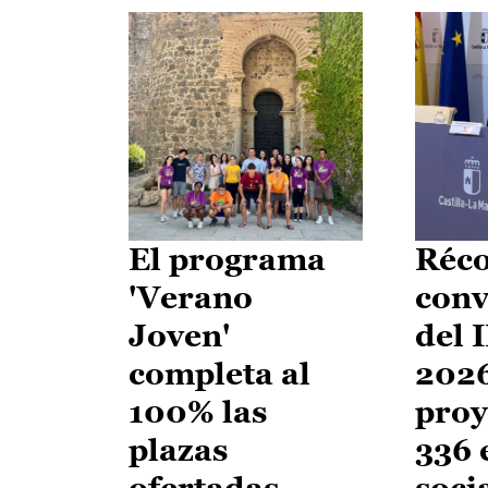
El programa
Réco
'Verano
conv
Joven'
del 
completa al
2026
100% las
proy
plazas
336 
ofertadas
soci