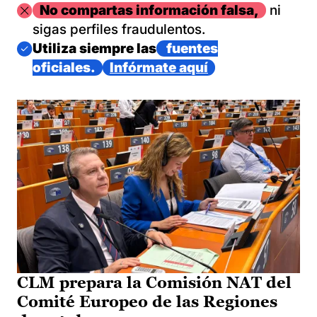
Imagen
No compartas información falsa,
ni
sigas perfiles fraudulentos.
Imagen
Utiliza siempre las
fuentes
oficiales.
Infórmate aquí
CLM prepara la Comisión NAT del
Comité Europeo de las Regiones