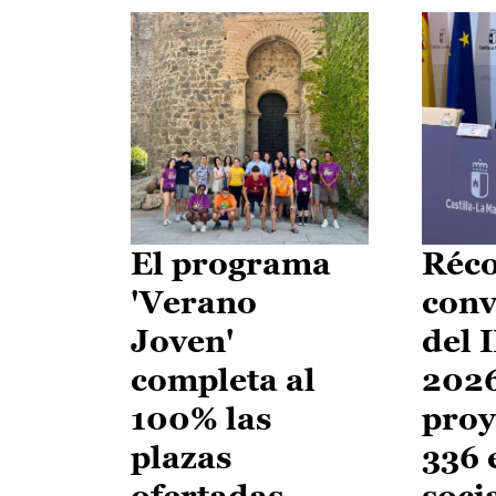
El programa
Réco
'Verano
conv
Joven'
del 
completa al
2026
100% las
proy
plazas
336 
ofertadas
soci