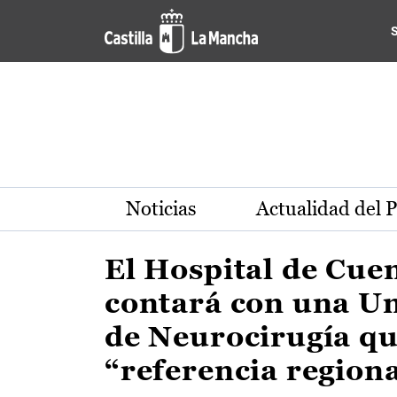
Actualidad de la región de 
Pasar al contenido principal
Noticias
Actualidad del 
El Hospital de Cue
contará con una U
de Neurocirugía qu
“referencia region