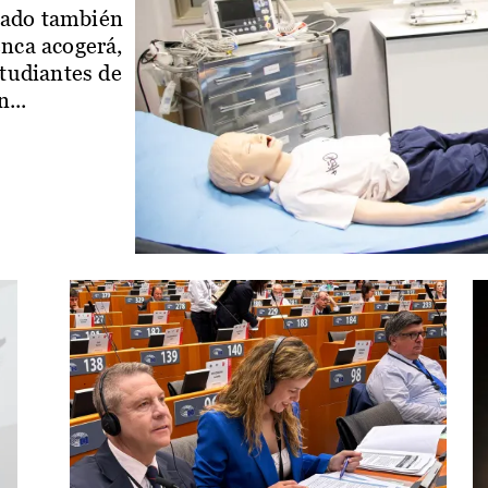
iado también
enca acogerá,
studiantes de
...