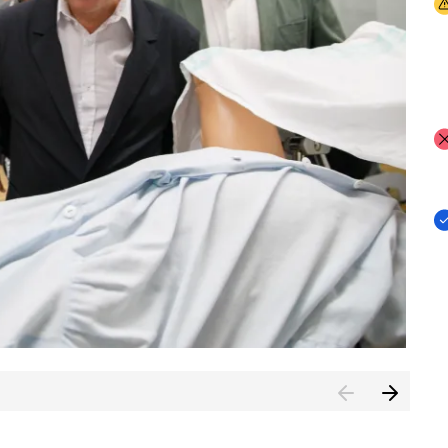
I
I
I
n de Cuenca (CESICU)