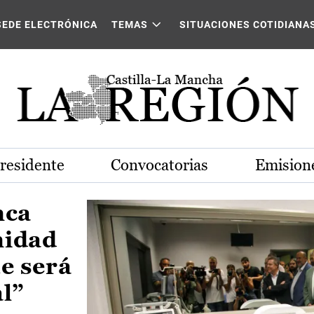
Castilla-La Mancha
SEDE ELECTRÓNICA
TEMAS
SITUACIONES COTIDIANA
Presidente
Convocatorias
Emisione
nca
nidad
e será
al”