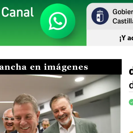
Mancha en imágenes
I