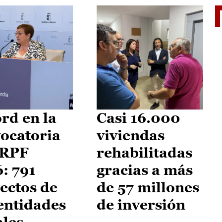
El je
rd en la
Casi 16.000
ocatoria
viviendas
IRPF
rehabilitadas
: 791
gracias a más
ectos de
de 57 millones
entidades
de inversión
ales