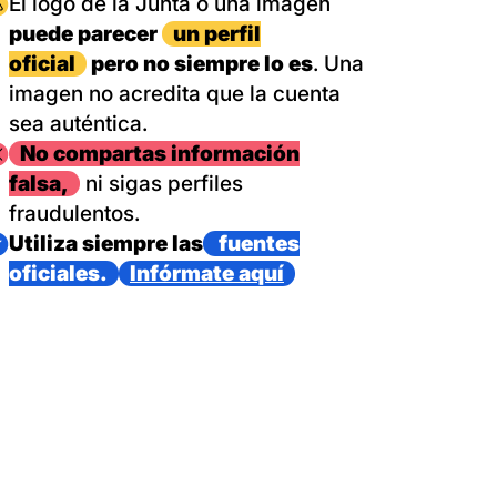
magen
El logo de la Junta o una imagen
puede parecer
un perfil
oficial
pero no siempre lo es
. Una
imagen no acredita que la cuenta
sea auténtica.
magen
No compartas información
falsa,
ni sigas perfiles
fraudulentos.
magen
Utiliza siempre las
fuentes
oficiales.
Infórmate aquí