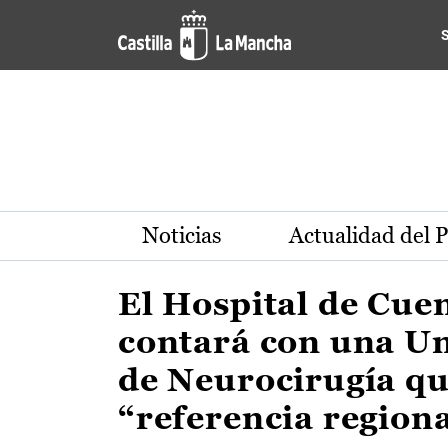
Actualidad de la región de 
Pasar al contenido principal
Noticias
Actualidad del 
El Hospital de Cue
contará con una U
de Neurocirugía qu
“referencia region