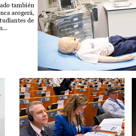
iado también
enca acogerá,
studiantes de
...