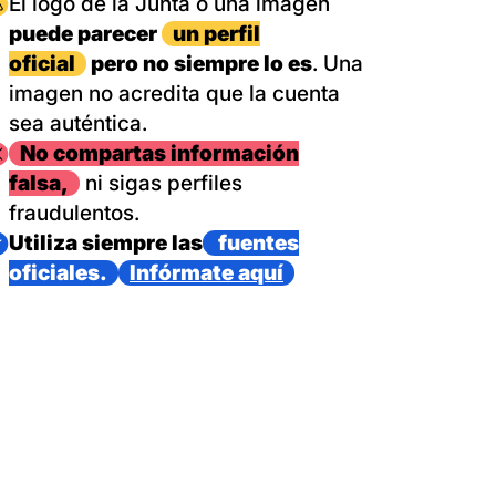
magen
El logo de la Junta o una imagen
puede parecer
un perfil
oficial
pero no siempre lo es
. Una
imagen no acredita que la cuenta
sea auténtica.
magen
No compartas información
falsa,
ni sigas perfiles
fraudulentos.
magen
Utiliza siempre las
fuentes
oficiales.
Infórmate aquí