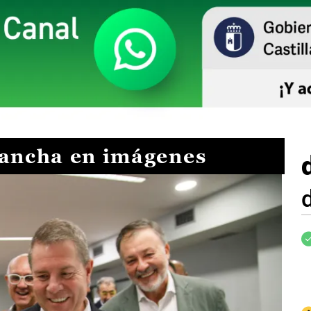
Mancha en imágenes
I