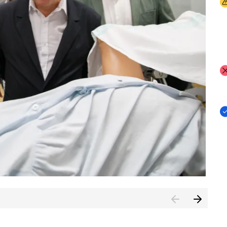
I
I
I
n de Cuenca (CESICU)