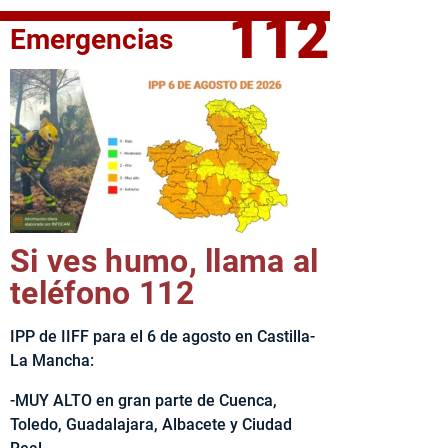
112
Emergencias
fe del Ejecutivo castellanomanchego, Emiliano García-Page, 
Si ves humo, llama al
teléfono 112
IPP de IIFF para el 6 de agosto en Castilla-
La Mancha:
-MUY ALTO en gran parte de Cuenca,
Toledo, Guadalajara, Albacete y Ciudad