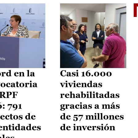
El je
rd en la
Casi 16.000
ocatoria
viviendas
IRPF
rehabilitadas
: 791
gracias a más
ectos de
de 57 millones
entidades
de inversión
ales