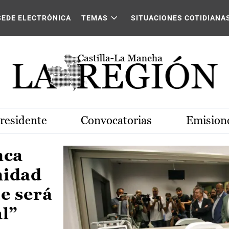
Castilla-La Mancha
SEDE ELECTRÓNICA
TEMAS
SITUACIONES COTIDIANA
Presidente
Convocatorias
Emisione
nca
nidad
e será
al”