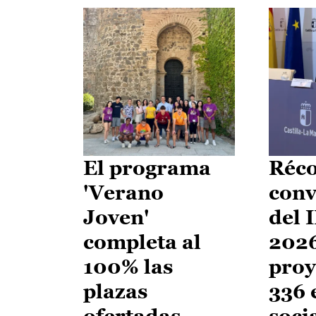
El programa
Réco
'Verano
conv
Joven'
del 
completa al
2026
100% las
proy
plazas
336 
ofertadas
soci