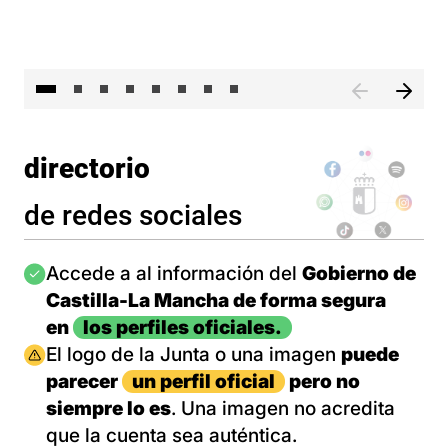
El 
directorio
de redes sociales
Imagen
Accede a al información del
Gobierno de
Castilla-La Mancha de forma segura
en
los perfiles oficiales.
Imagen
El logo de la Junta o una imagen
puede
parecer
un perfil oficial
pero no
siempre lo es
. Una imagen no acredita
que la cuenta sea auténtica.