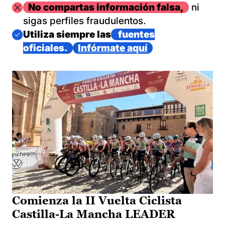
Imagen
No compartas información falsa,
ni
sigas perfiles fraudulentos.
Imagen
Utiliza siempre las
fuentes
oficiales.
Infórmate aquí
Comienza la II Vuelta Ciclista
Castilla-La Mancha LEADER