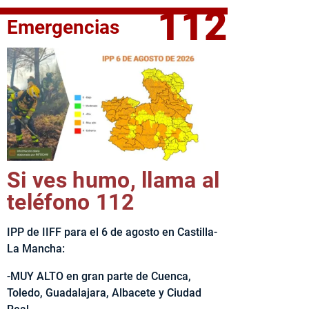
112
Emergencias
fe del Ejecutivo castellanomanchego, Emiliano García-Page, 
Si ves humo, llama al
teléfono 112
IPP de IIFF para el 6 de agosto en Castilla-
La Mancha:
-MUY ALTO en gran parte de Cuenca,
Toledo, Guadalajara, Albacete y Ciudad