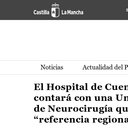
Actualidad de la región de 
Pasar al contenido principal
Noticias
Actualidad del 
El Hospital de Cue
contará con una U
de Neurocirugía qu
“referencia region