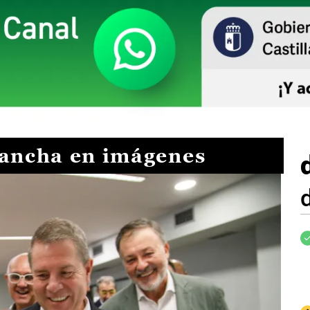
Mancha en imágenes
I