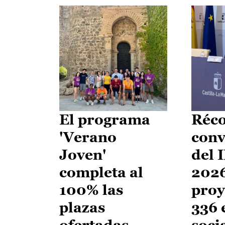
El programa
Réco
'Verano
conv
Joven'
del 
completa al
2026
100% las
proy
plazas
336 
ofertadas
soci