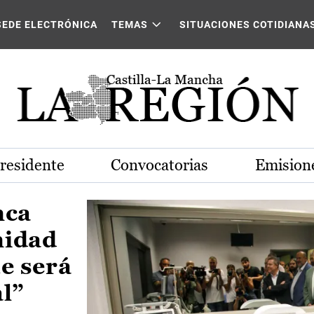
Castilla-La Mancha
SEDE ELECTRÓNICA
TEMAS
SITUACIONES COTIDIANA
Presidente
Convocatorias
Emisione
nca
nidad
e será
al”