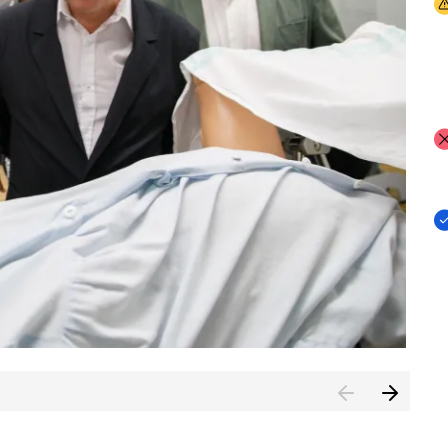
I
I
I
n de Cuenca (CESICU)