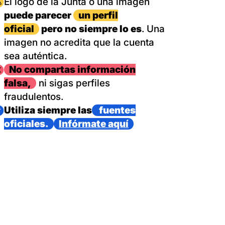
magen
El logo de la Junta o una imagen
puede parecer
un perfil
oficial
pero no siempre lo es
. Una
imagen no acredita que la cuenta
sea auténtica.
magen
No compartas información
falsa,
ni sigas perfiles
fraudulentos.
magen
Utiliza siempre las
fuentes
oficiales.
Infórmate aquí