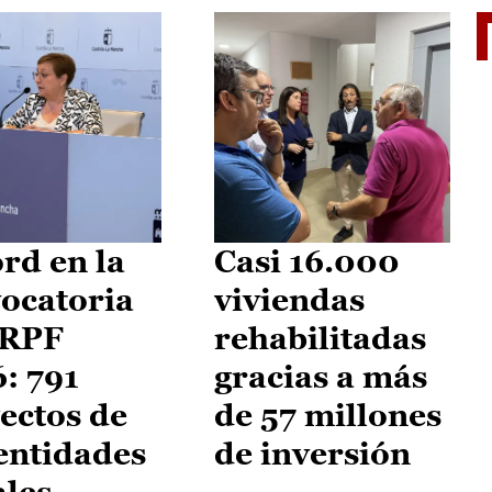
El je
rd en la
Casi 16.000
ocatoria
viviendas
IRPF
rehabilitadas
: 791
gracias a más
ectos de
de 57 millones
entidades
de inversión
ales