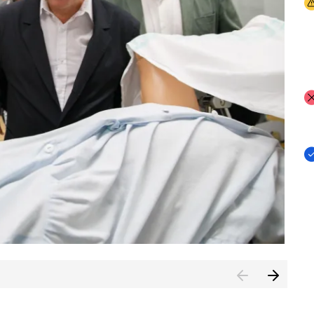
I
I
I
n de Cuenca (CESICU)