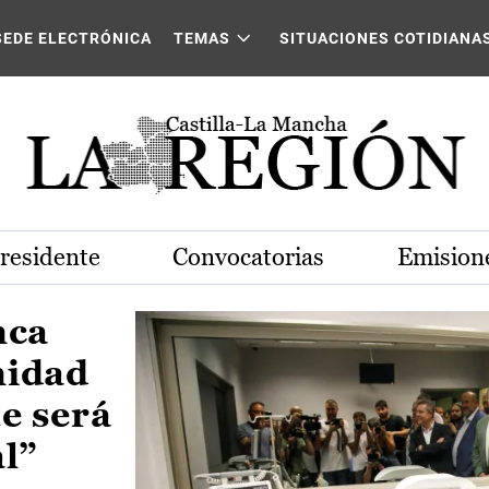
Castilla-La Mancha
SEDE ELECTRÓNICA
TEMAS
SITUACIONES COTIDIANA
Presidente
Convocatorias
Emisione
nca
nidad
e será
al”