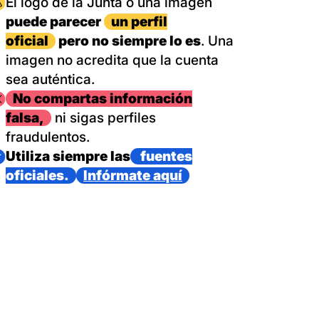
magen
El logo de la Junta o una imagen
puede parecer
un perfil
oficial
pero no siempre lo es
. Una
imagen no acredita que la cuenta
sea auténtica.
magen
No compartas información
falsa,
ni sigas perfiles
fraudulentos.
magen
Utiliza siempre las
fuentes
oficiales.
Infórmate aquí