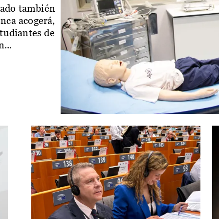
iado también
enca acogerá,
studiantes de
...