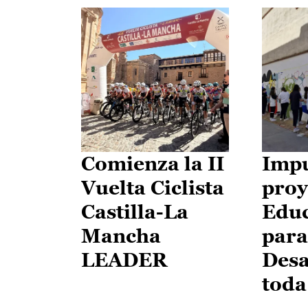
Comienza la II
Impu
Vuelta Ciclista
proy
Castilla-La
Edu
Mancha
para
LEADER
Desa
toda