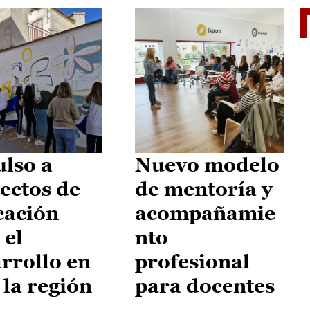
El je
lso a
Nuevo modelo
ectos de
de mentoría y
cación
acompañamie
 el
nto
rrollo en
profesional
 la región
para docentes