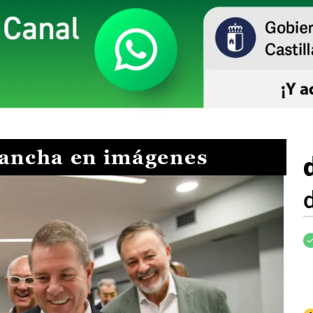
Mancha en imágenes
I