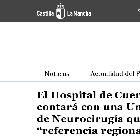
Actualidad de la región de 
Pasar al contenido principal
Noticias
Actualidad del 
El Hospital de Cue
contará con una U
de Neurocirugía qu
“referencia region