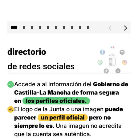
II 
directorio
de redes sociales
Imagen
Accede a al información del
Gobierno de
Castilla-La Mancha de forma segura
en
los perfiles oficiales.
Imagen
El logo de la Junta o una imagen
puede
parecer
un perfil oficial
pero no
siempre lo es
. Una imagen no acredita
que la cuenta sea auténtica.