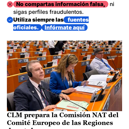
Imagen
No compartas información falsa,
ni
sigas perfiles fraudulentos.
Imagen
Utiliza siempre las
fuentes
oficiales.
Infórmate aquí
CLM prepara la Comisión NAT del
Comité Europeo de las Regiones