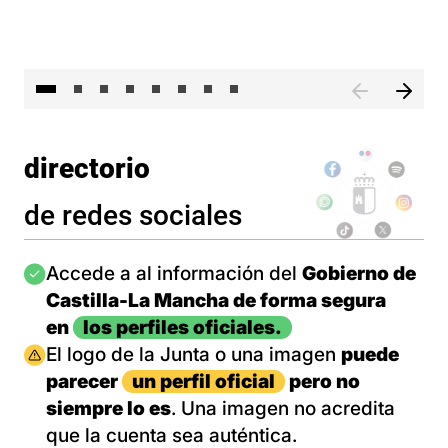
El 
directorio
de redes sociales
Imagen
Accede a al información del
Gobierno de
Castilla-La Mancha de forma segura
en
los perfiles oficiales.
Imagen
El logo de la Junta o una imagen
puede
parecer
un perfil oficial
pero no
siempre lo es
. Una imagen no acredita
que la cuenta sea auténtica.