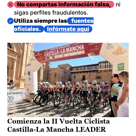
Imagen
No compartas información falsa,
ni
sigas perfiles fraudulentos.
Imagen
Utiliza siempre las
fuentes
oficiales.
Infórmate aquí
Comienza la II Vuelta Ciclista
Castilla-La Mancha LEADER