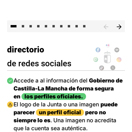
II 
directorio
de redes sociales
Imagen
Accede a al información del
Gobierno de
Castilla-La Mancha de forma segura
en
los perfiles oficiales.
Imagen
El logo de la Junta o una imagen
puede
parecer
un perfil oficial
pero no
siempre lo es
. Una imagen no acredita
que la cuenta sea auténtica.