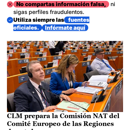
Imagen
No compartas información falsa,
ni
sigas perfiles fraudulentos.
Imagen
Utiliza siempre las
fuentes
oficiales.
Infórmate aquí
CLM prepara la Comisión NAT del
Comité Europeo de las Regiones