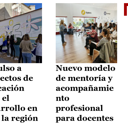
El je
lso a
Nuevo modelo
ectos de
de mentoría y
cación
acompañamie
 el
nto
rrollo en
profesional
 la región
para docentes