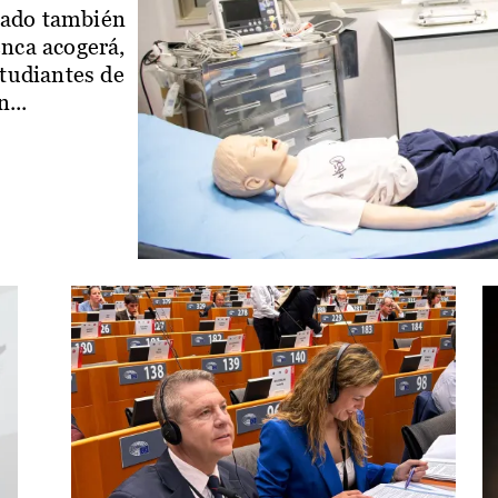
iado también
enca acogerá,
studiantes de
...