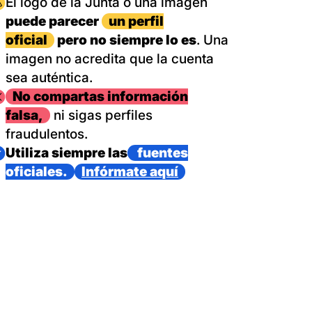
magen
El logo de la Junta o una imagen
puede parecer
un perfil
oficial
pero no siempre lo es
. Una
imagen no acredita que la cuenta
sea auténtica.
magen
No compartas información
falsa,
ni sigas perfiles
fraudulentos.
magen
Utiliza siempre las
fuentes
oficiales.
Infórmate aquí