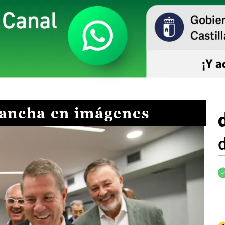
Mancha en imágenes
I