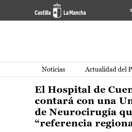
Actualidad de la región de 
Pasar al contenido principal
Noticias
Actualidad del 
El Hospital de Cue
contará con una U
de Neurocirugía qu
“referencia region