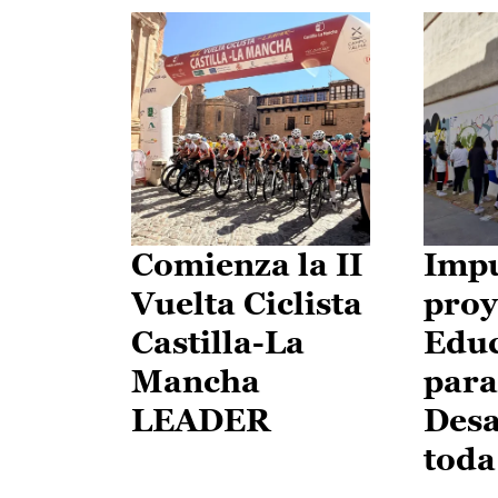
Comienza la II
Impu
Vuelta Ciclista
proy
Castilla-La
Edu
Mancha
para
LEADER
Desa
toda