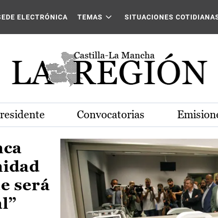
Castilla-La Mancha
SEDE ELECTRÓNICA
TEMAS
SITUACIONES COTIDIANA
Presidente
Convocatorias
Emisione
nca
nidad
e será
al”