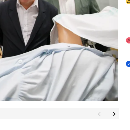
I
I
I
n de Cuenca (CESICU)