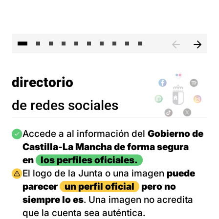
II 
directorio
de redes sociales
Imagen
Accede a al información del
Gobierno de
Castilla-La Mancha de forma segura
en
los perfiles oficiales.
Imagen
El logo de la Junta o una imagen
puede
parecer
un perfil oficial
pero no
siempre lo es
. Una imagen no acredita
que la cuenta sea auténtica.