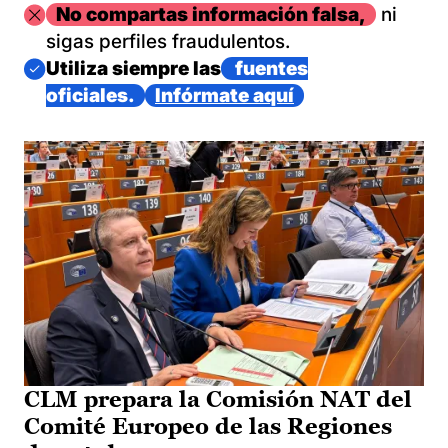
Imagen
No compartas información falsa,
ni
sigas perfiles fraudulentos.
Imagen
Utiliza siempre las
fuentes
oficiales.
Infórmate aquí
CLM prepara la Comisión NAT del
Comité Europeo de las Regiones