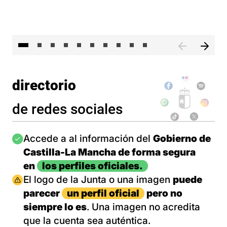
II 
directorio
de redes sociales
Imagen
Accede a al información del
Gobierno de
Castilla-La Mancha de forma segura
en
los perfiles oficiales.
Imagen
El logo de la Junta o una imagen
puede
parecer
un perfil oficial
pero no
siempre lo es
. Una imagen no acredita
que la cuenta sea auténtica.