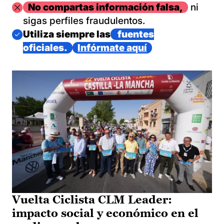
Imagen
No compartas información falsa,
ni
sigas perfiles fraudulentos.
Imagen
Utiliza siempre las
fuentes
oficiales.
Infórmate aquí
Vuelta Ciclista CLM Leader:
impacto social y económico en el