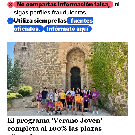
Imagen
No compartas información falsa,
ni
sigas perfiles fraudulentos.
Imagen
Utiliza siempre las
fuentes
oficiales.
Infórmate aquí
El programa 'Verano Joven'
completa al 100% las plazas