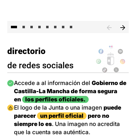
El 
directorio
de redes sociales
Imagen
Accede a al información del
Gobierno de
Castilla-La Mancha de forma segura
en
los perfiles oficiales.
Imagen
El logo de la Junta o una imagen
puede
parecer
un perfil oficial
pero no
siempre lo es
. Una imagen no acredita
que la cuenta sea auténtica.