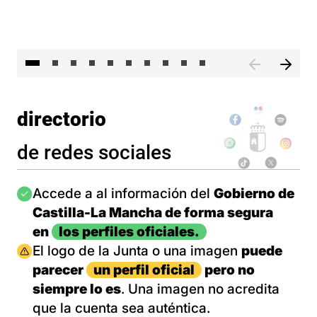
II 
directorio
de redes sociales
Imagen
Accede a al información del
Gobierno de
Castilla-La Mancha de forma segura
en
los perfiles oficiales.
Imagen
El logo de la Junta o una imagen
puede
parecer
un perfil oficial
pero no
siempre lo es
. Una imagen no acredita
que la cuenta sea auténtica.