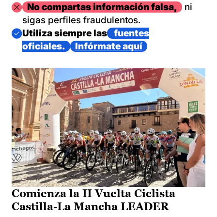
Imagen
No compartas información falsa,
ni
sigas perfiles fraudulentos.
Imagen
Utiliza siempre las
fuentes
oficiales.
Infórmate aquí
Comienza la II Vuelta Ciclista
Castilla-La Mancha LEADER