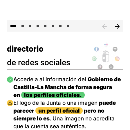
El 
directorio
de redes sociales
Imagen
Accede a al información del
Gobierno de
Castilla-La Mancha de forma segura
en
los perfiles oficiales.
Imagen
El logo de la Junta o una imagen
puede
parecer
un perfil oficial
pero no
siempre lo es
. Una imagen no acredita
que la cuenta sea auténtica.