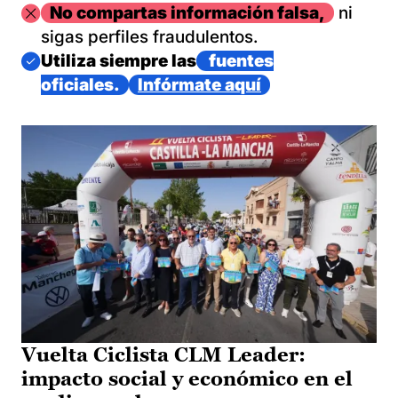
Imagen
No compartas información falsa,
ni
sigas perfiles fraudulentos.
Imagen
Utiliza siempre las
fuentes
oficiales.
Infórmate aquí
Vuelta Ciclista CLM Leader:
impacto social y económico en el