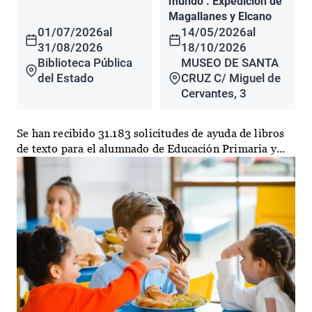
mundo". Expedición de
Magallanes y Elcano
01/07/2026
al
14/05/2026
al
31/08/2026
18/10/2026
Biblioteca Pública
MUSEO DE SANTA
del Estado
CRUZ C/ Miguel de
Cervantes, 3
Se han recibido 31.183 solicitudes de ayuda de libros
de texto para el alumnado de Educación Primaria y...