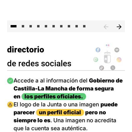
II 
directorio
de redes sociales
Imagen
Accede a al información del
Gobierno de
Castilla-La Mancha de forma segura
en
los perfiles oficiales.
Imagen
El logo de la Junta o una imagen
puede
parecer
un perfil oficial
pero no
siempre lo es
. Una imagen no acredita
que la cuenta sea auténtica.