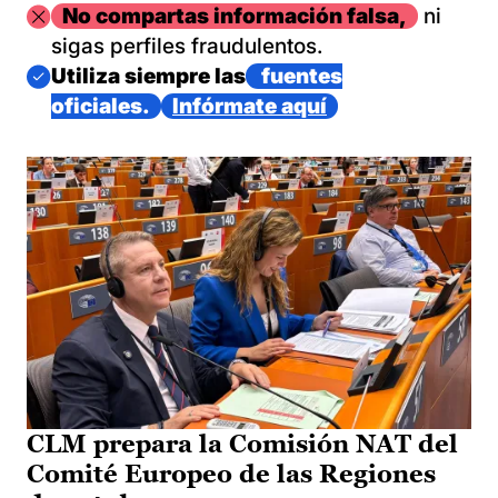
Imagen
No compartas información falsa,
ni
sigas perfiles fraudulentos.
Imagen
Utiliza siempre las
fuentes
oficiales.
Infórmate aquí
CLM prepara la Comisión NAT del
Comité Europeo de las Regiones