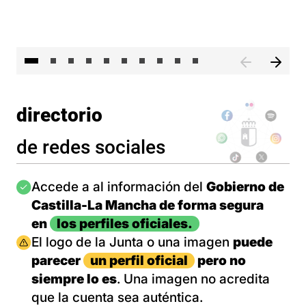
II 
directorio
de redes sociales
Imagen
Accede a al información del
Gobierno de
Castilla-La Mancha de forma segura
en
los perfiles oficiales.
Imagen
El logo de la Junta o una imagen
puede
parecer
un perfil oficial
pero no
siempre lo es
. Una imagen no acredita
que la cuenta sea auténtica.