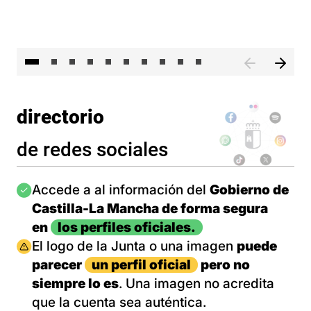
II 
directorio
de redes sociales
Imagen
Accede a al información del
Gobierno de
Castilla-La Mancha de forma segura
en
los perfiles oficiales.
Imagen
El logo de la Junta o una imagen
puede
parecer
un perfil oficial
pero no
siempre lo es
. Una imagen no acredita
que la cuenta sea auténtica.