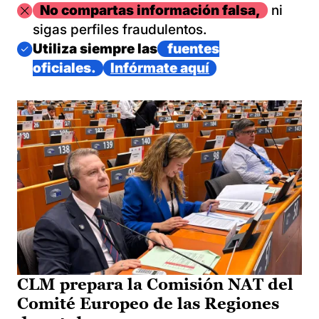
Imagen
No compartas información falsa,
ni
sigas perfiles fraudulentos.
Imagen
Utiliza siempre las
fuentes
oficiales.
Infórmate aquí
CLM prepara la Comisión NAT del
Comité Europeo de las Regiones