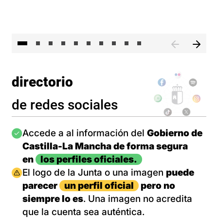
II 
directorio
de redes sociales
Imagen
Accede a al información del
Gobierno de
Castilla-La Mancha de forma segura
en
los perfiles oficiales.
Imagen
El logo de la Junta o una imagen
puede
parecer
un perfil oficial
pero no
siempre lo es
. Una imagen no acredita
que la cuenta sea auténtica.