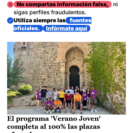
Imagen
No compartas información falsa,
ni
sigas perfiles fraudulentos.
Imagen
Utiliza siempre las
fuentes
oficiales.
Infórmate aquí
El programa 'Verano Joven'
completa al 100% las plazas