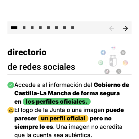
El 
directorio
de redes sociales
Imagen
Accede a al información del
Gobierno de
Castilla-La Mancha de forma segura
en
los perfiles oficiales.
Imagen
El logo de la Junta o una imagen
puede
parecer
un perfil oficial
pero no
siempre lo es
. Una imagen no acredita
que la cuenta sea auténtica.