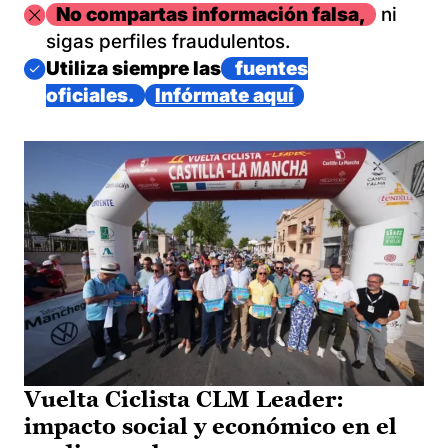
Imagen
No compartas información falsa,
ni
sigas perfiles fraudulentos.
Imagen
Utiliza siempre las
fuentes
oficiales.
Infórmate aquí
Vuelta Ciclista CLM Leader:
impacto social y económico en el