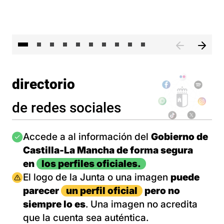
II 
directorio
de redes sociales
Imagen
Accede a al información del
Gobierno de
Castilla-La Mancha de forma segura
en
los perfiles oficiales.
Imagen
El logo de la Junta o una imagen
puede
parecer
un perfil oficial
pero no
siempre lo es
. Una imagen no acredita
que la cuenta sea auténtica.