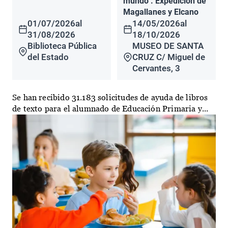
mundo". Expedición de
Magallanes y Elcano
01/07/2026
al
14/05/2026
al
31/08/2026
18/10/2026
Biblioteca Pública
MUSEO DE SANTA
del Estado
CRUZ C/ Miguel de
Cervantes, 3
Se han recibido 31.183 solicitudes de ayuda de libros
de texto para el alumnado de Educación Primaria y...