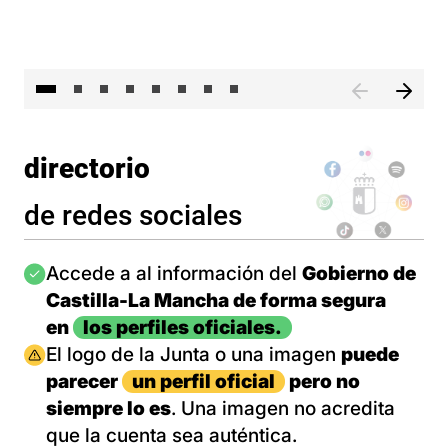
El 
directorio
de redes sociales
Imagen
Accede a al información del
Gobierno de
Castilla-La Mancha de forma segura
en
los perfiles oficiales.
Imagen
El logo de la Junta o una imagen
puede
parecer
un perfil oficial
pero no
siempre lo es
. Una imagen no acredita
que la cuenta sea auténtica.