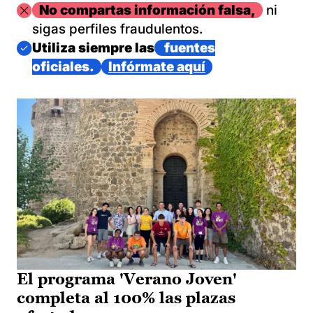
Imagen
No compartas información falsa,
ni
sigas perfiles fraudulentos.
Imagen
Utiliza siempre las
fuentes
oficiales.
Infórmate aquí
El programa 'Verano Joven'
completa al 100% las plazas