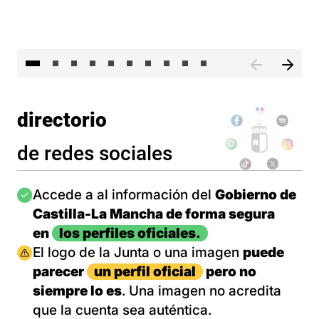
II 
directorio
de redes sociales
Imagen
Accede a al información del
Gobierno de
Castilla-La Mancha de forma segura
en
los perfiles oficiales.
Imagen
El logo de la Junta o una imagen
puede
parecer
un perfil oficial
pero no
siempre lo es
. Una imagen no acredita
que la cuenta sea auténtica.