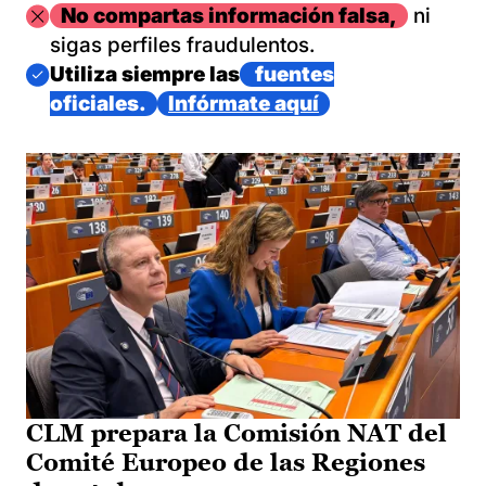
Imagen
No compartas información falsa,
ni
sigas perfiles fraudulentos.
Imagen
Utiliza siempre las
fuentes
oficiales.
Infórmate aquí
CLM prepara la Comisión NAT del
Comité Europeo de las Regiones