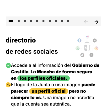
II 
directorio
de redes sociales
Imagen
Accede a al información del
Gobierno de
Castilla-La Mancha de forma segura
en
los perfiles oficiales.
Imagen
El logo de la Junta o una imagen
puede
parecer
un perfil oficial
pero no
siempre lo es
. Una imagen no acredita
que la cuenta sea auténtica.