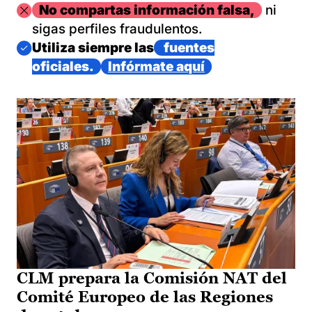
Imagen
No compartas información falsa,
ni
sigas perfiles fraudulentos.
Imagen
Utiliza siempre las
fuentes
oficiales.
Infórmate aquí
CLM prepara la Comisión NAT del
Comité Europeo de las Regiones