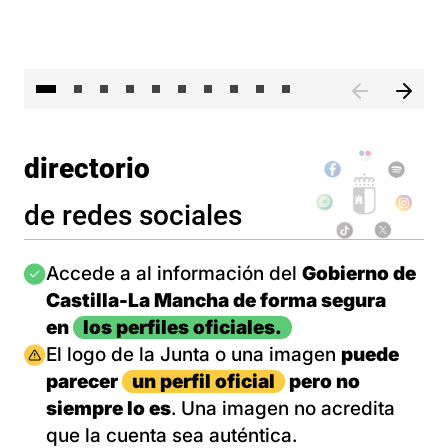
II 
directorio
de redes sociales
Imagen
Accede a al información del
Gobierno de
Castilla-La Mancha de forma segura
en
los perfiles oficiales.
Imagen
El logo de la Junta o una imagen
puede
parecer
un perfil oficial
pero no
siempre lo es
. Una imagen no acredita
que la cuenta sea auténtica.