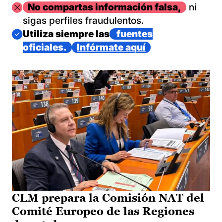
Imagen
No compartas información falsa,
ni
sigas perfiles fraudulentos.
Imagen
Utiliza siempre las
fuentes
oficiales.
Infórmate aquí
CLM prepara la Comisión NAT del
Comité Europeo de las Regiones