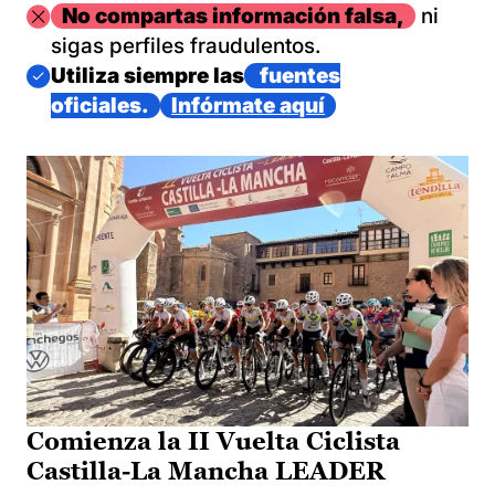
Imagen
No compartas información falsa,
ni
sigas perfiles fraudulentos.
Imagen
Utiliza siempre las
fuentes
oficiales.
Infórmate aquí
Comienza la II Vuelta Ciclista
Castilla-La Mancha LEADER