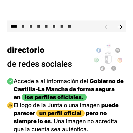
El 
directorio
de redes sociales
Imagen
Accede a al información del
Gobierno de
Castilla-La Mancha de forma segura
en
los perfiles oficiales.
Imagen
El logo de la Junta o una imagen
puede
parecer
un perfil oficial
pero no
siempre lo es
. Una imagen no acredita
que la cuenta sea auténtica.