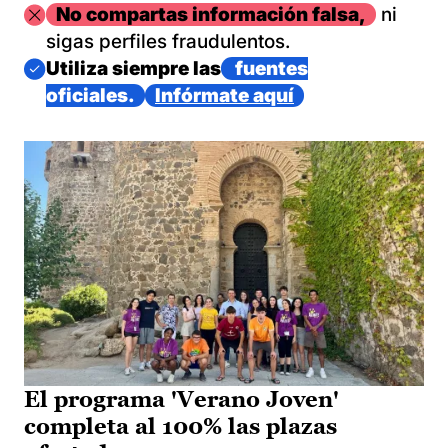
Imagen
No compartas información falsa,
ni
sigas perfiles fraudulentos.
Imagen
Utiliza siempre las
fuentes
oficiales.
Infórmate aquí
El programa 'Verano Joven'
completa al 100% las plazas