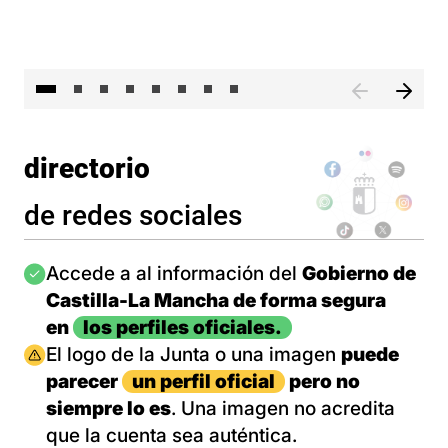
El 
directorio
de redes sociales
Imagen
Accede a al información del
Gobierno de
Castilla-La Mancha de forma segura
en
los perfiles oficiales.
Imagen
El logo de la Junta o una imagen
puede
parecer
un perfil oficial
pero no
siempre lo es
. Una imagen no acredita
que la cuenta sea auténtica.