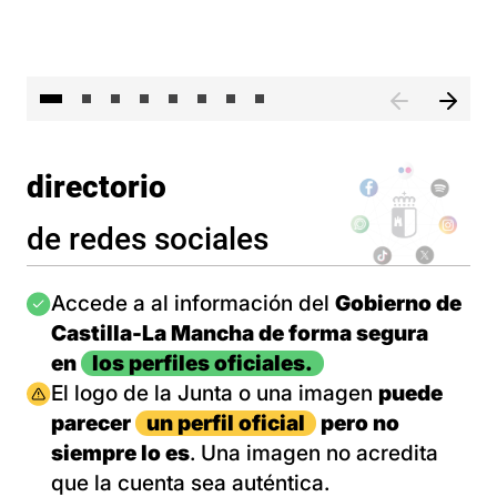
El 
directorio
de redes sociales
Imagen
Accede a al información del
Gobierno de
Castilla-La Mancha de forma segura
en
los perfiles oficiales.
Imagen
El logo de la Junta o una imagen
puede
parecer
un perfil oficial
pero no
siempre lo es
. Una imagen no acredita
que la cuenta sea auténtica.