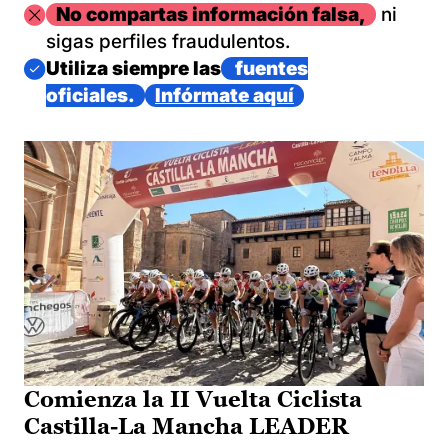
Imagen
No compartas información falsa,
ni
sigas perfiles fraudulentos.
Imagen
Utiliza siempre las
fuentes
oficiales.
Infórmate aquí
Comienza la II Vuelta Ciclista
Castilla-La Mancha LEADER