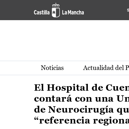
Actualidad de la región de 
Pasar al contenido principal
Noticias
Actualidad del 
El Hospital de Cue
contará con una U
de Neurocirugía qu
“referencia region