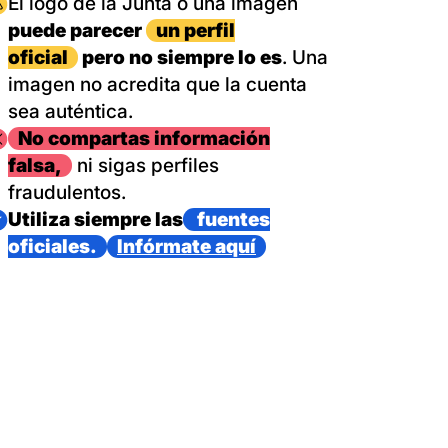
magen
El logo de la Junta o una imagen
puede parecer
un perfil
oficial
pero no siempre lo es
. Una
imagen no acredita que la cuenta
sea auténtica.
magen
No compartas información
falsa,
ni sigas perfiles
fraudulentos.
magen
Utiliza siempre las
fuentes
oficiales.
Infórmate aquí