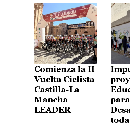
Comienza la II
Impu
Vuelta Ciclista
proy
Castilla-La
Edu
Mancha
para
LEADER
Desa
toda