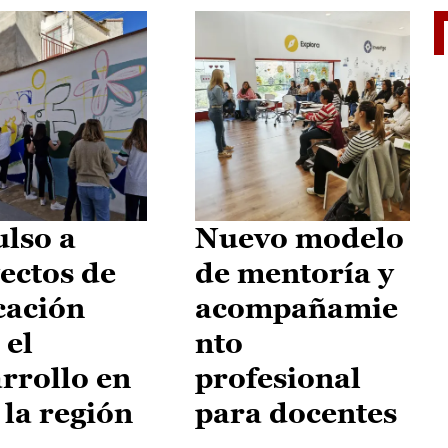
El je
lso a
Nuevo modelo
ectos de
de mentoría y
cación
acompañamie
 el
nto
rrollo en
profesional
 la región
para docentes