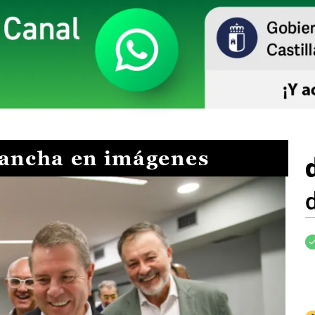
Mancha en imágenes
I