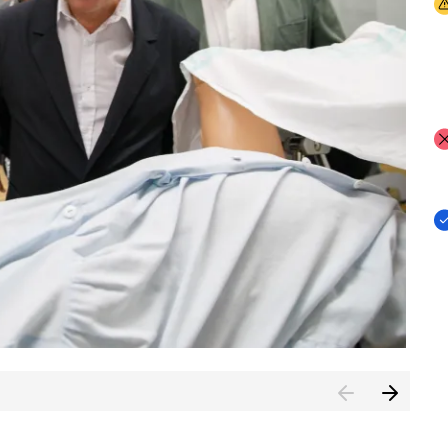
I
I
I
n de Cuenca (CESICU)