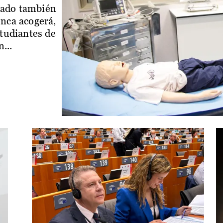
iado también
enca acogerá,
studiantes de
...