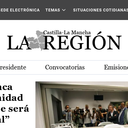
Castilla-La Mancha
SEDE ELECTRÓNICA
TEMAS
SITUACIONES COTIDIANA
Presidente
Convocatorias
Emisione
nca
nidad
e será
al”