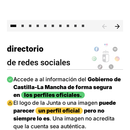
II 
directorio
de redes sociales
Imagen
Accede a al información del
Gobierno de
Castilla-La Mancha de forma segura
en
los perfiles oficiales.
Imagen
El logo de la Junta o una imagen
puede
parecer
un perfil oficial
pero no
siempre lo es
. Una imagen no acredita
que la cuenta sea auténtica.