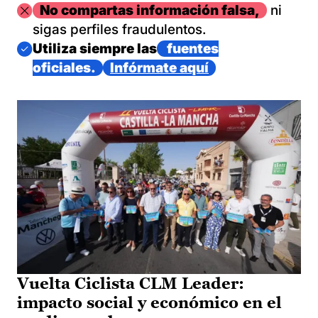
Imagen
No compartas información falsa,
ni
sigas perfiles fraudulentos.
Imagen
Utiliza siempre las
fuentes
oficiales.
Infórmate aquí
Vuelta Ciclista CLM Leader:
impacto social y económico en el