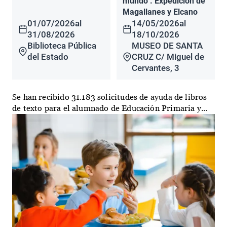
mundo". Expedición de
Magallanes y Elcano
01/07/2026
al
14/05/2026
al
31/08/2026
18/10/2026
Biblioteca Pública
MUSEO DE SANTA
del Estado
CRUZ C/ Miguel de
Cervantes, 3
Se han recibido 31.183 solicitudes de ayuda de libros
de texto para el alumnado de Educación Primaria y...