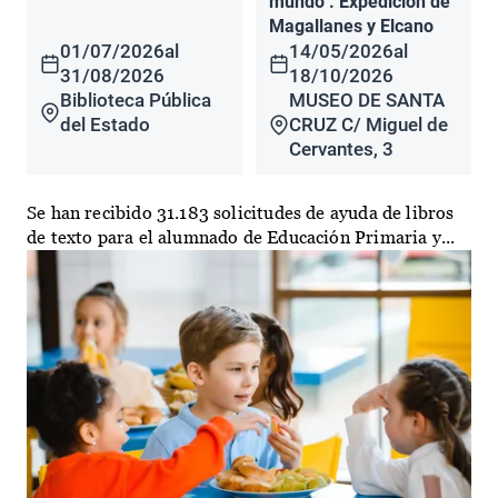
mundo". Expedición de
Magallanes y Elcano
01/07/2026
al
14/05/2026
al
31/08/2026
18/10/2026
Biblioteca Pública
MUSEO DE SANTA
del Estado
CRUZ C/ Miguel de
Cervantes, 3
Se han recibido 31.183 solicitudes de ayuda de libros
de texto para el alumnado de Educación Primaria y...