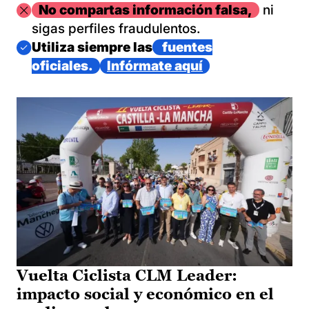
Imagen
No compartas información falsa,
ni
sigas perfiles fraudulentos.
Imagen
Utiliza siempre las
fuentes
oficiales.
Infórmate aquí
Vuelta Ciclista CLM Leader:
impacto social y económico en el