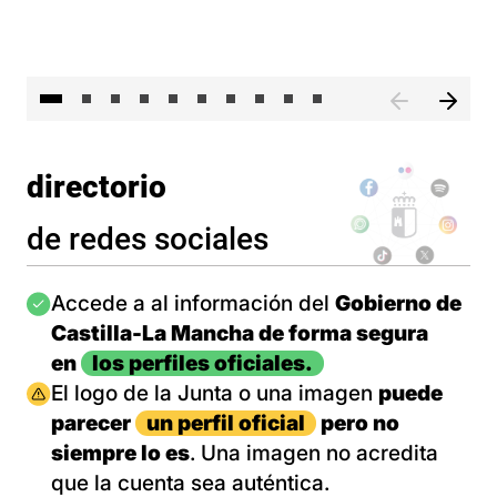
II 
directorio
de redes sociales
Imagen
Accede a al información del
Gobierno de
Castilla-La Mancha de forma segura
en
los perfiles oficiales.
Imagen
El logo de la Junta o una imagen
puede
parecer
un perfil oficial
pero no
siempre lo es
. Una imagen no acredita
que la cuenta sea auténtica.