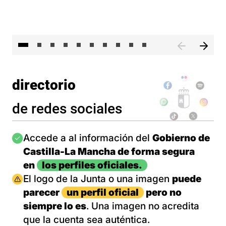
II 
directorio
de redes sociales
Imagen
Accede a al información del
Gobierno de
Castilla-La Mancha de forma segura
en
los perfiles oficiales.
Imagen
El logo de la Junta o una imagen
puede
parecer
un perfil oficial
pero no
siempre lo es
. Una imagen no acredita
que la cuenta sea auténtica.