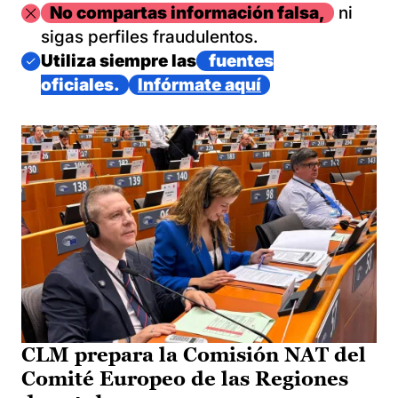
Imagen
No compartas información falsa,
ni
sigas perfiles fraudulentos.
Imagen
Utiliza siempre las
fuentes
oficiales.
Infórmate aquí
CLM prepara la Comisión NAT del
Comité Europeo de las Regiones