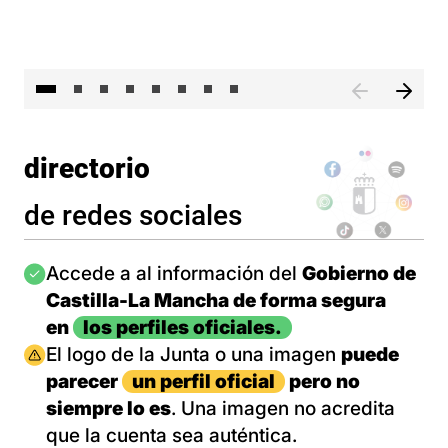
El 
directorio
de redes sociales
Imagen
Accede a al información del
Gobierno de
Castilla-La Mancha de forma segura
en
los perfiles oficiales.
Imagen
El logo de la Junta o una imagen
puede
parecer
un perfil oficial
pero no
siempre lo es
. Una imagen no acredita
que la cuenta sea auténtica.