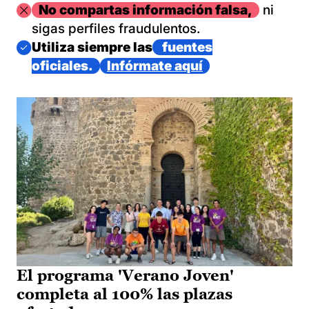
Imagen
No compartas información falsa,
ni
sigas perfiles fraudulentos.
Imagen
Utiliza siempre las
fuentes
oficiales.
Infórmate aquí
El programa 'Verano Joven'
completa al 100% las plazas