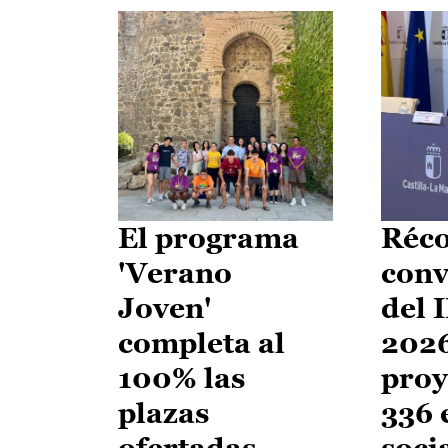
El programa
Réco
'Verano
conv
Joven'
del 
completa al
2026
100% las
proy
plazas
336 
ofertadas
soci