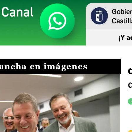
Mancha en imágenes
I