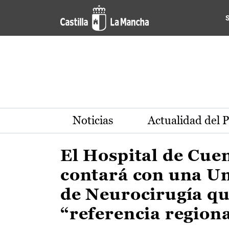
Actualidad de la región de 
Pasar al contenido principal
Noticias
Actualidad del 
El Hospital de Cue
contará con una U
de Neurocirugía qu
“referencia region