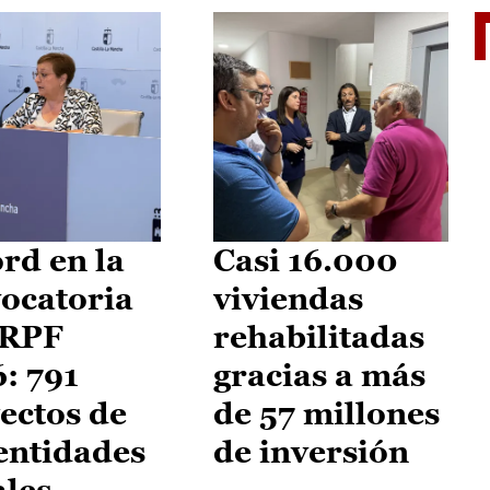
El je
rd en la
Casi 16.000
ocatoria
viviendas
IRPF
rehabilitadas
: 791
gracias a más
ectos de
de 57 millones
entidades
de inversión
ales