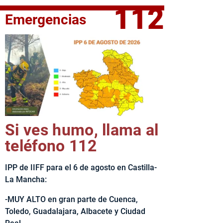
112
Emergencias
fe del Ejecutivo castellanomanchego, Emiliano García-Page, 
Si ves humo, llama al
teléfono 112
IPP de IIFF para el 6 de agosto en Castilla-
La Mancha:
-MUY ALTO en gran parte de Cuenca,
Toledo, Guadalajara, Albacete y Ciudad