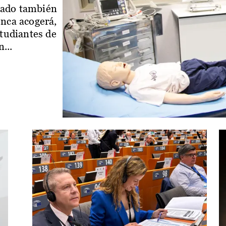
iado también
enca acogerá,
studiantes de
...