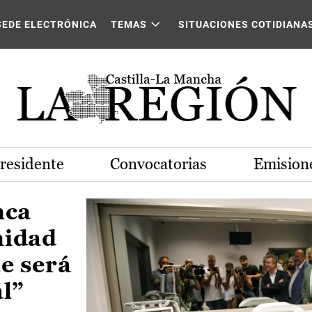
Castilla-La Mancha
SEDE ELECTRÓNICA
TEMAS
SITUACIONES COTIDIANA
Presidente
Convocatorias
Emisione
nca
nidad
e será
al”