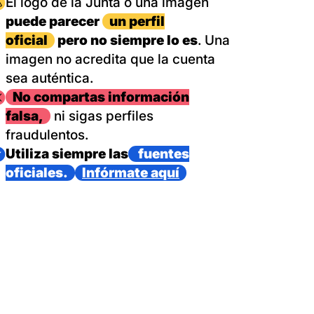
magen
El logo de la Junta o una imagen
puede parecer
un perfil
oficial
pero no siempre lo es
. Una
imagen no acredita que la cuenta
sea auténtica.
magen
No compartas información
falsa,
ni sigas perfiles
fraudulentos.
magen
Utiliza siempre las
fuentes
oficiales.
Infórmate aquí