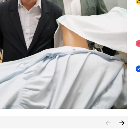
I
I
I
n de Cuenca (CESICU)